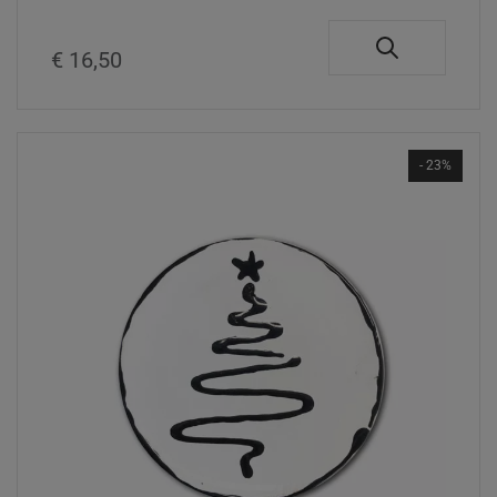
€ 16,50
- 23%