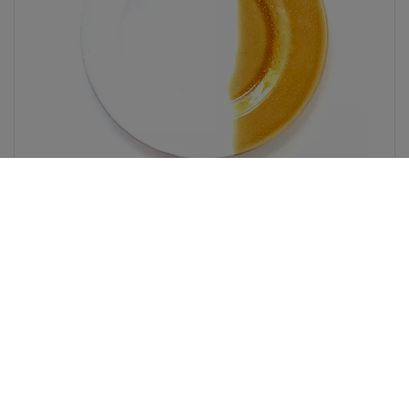
Taste of Puglia ontbijtbord geel
Taste of Puglia ontbijtbord geel
Op voorraad
€ 14,50