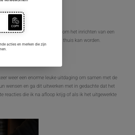
COPY
 wij je helpen! Of het nu gaat om het inrichten van een
zorgen dat jouw huis een echt thuis kan worden.
nde acties en merken die zijn
omen.
lke keer weer een enorme leuke uitdaging om samen met de
ar hun wensen en ga dit uitwerken met in gedachte dat het
 reacties die ik na afloop krijg of als ik het uitgewerkte