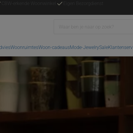
CBW-erkende Woonwinkel
Eigen Bezorgdienst
advies
Woonruimtes
Woon-cadeaus
Mode-Jewelry
Sale
Klantenserv