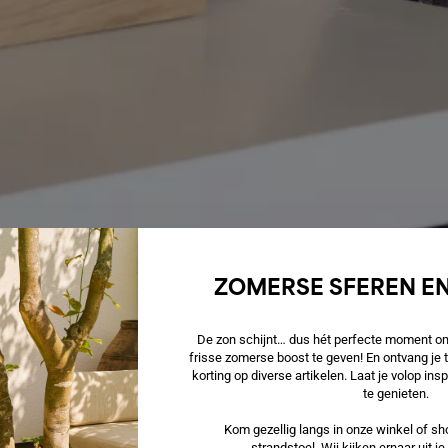
ZOMERSE SFEREN EN
De zon schijnt… dus hét perfecte moment om 
frisse zomerse boost te geven! En ontvang je
korting op diverse artikelen. Laat je volop in
te genieten.
Kom gezellig langs in onze winkel of sho
strandstoel. Wij kijken ernaar uit j