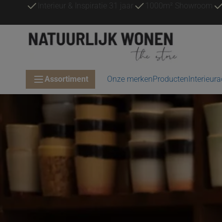
Interieur & Inspiratie 31 jaar
1000m² Showroom
Assortiment
Onze merken
Producten
Interieur