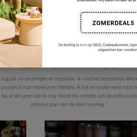
Interieuradvies
ZOMERDEAL5
 heb je absoluut geen idee hoe je dat moet aanpakken? Dan kunnen
e interieur wij bieden onze creatieve diensten aan om ervoor te 
De korting is n.v.t op SALE, Cadeaubonnen, lope
uitgesloten kan voork
Ontmoet - Diana, interieur-stylist
n rugzak vol ervaringen en inspiratie. Ik vind het persoonlijk e
passen in hun interieur en lifestyle. Ik kijk en luister eerst na
 Na al die jaren kan ik nog steeds blij worden van de enthousiaste
interieur plan aan de klant voorleg.