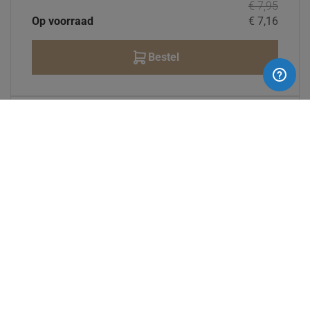
€ 7,95
Op voorraad
€ 7,16
Bestel
- 10%