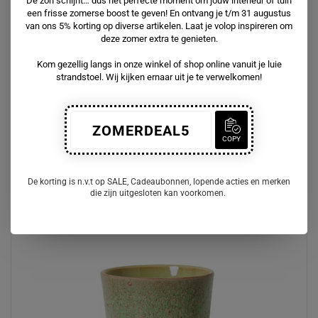
De zon schijnt… dus hét perfecte moment om jouw interieur of tuin
een frisse zomerse boost te geven! En ontvang je t/m 31 augustus
van ons 5% korting op diverse artikelen. Laat je volop inspireren om
Hoogte
8 cm
deze zomer extra te genieten.
Kom gezellig langs in onze winkel of shop online vanuit je luie
Onderhoudsadvies:
strandstoel. Wij kijken ernaar uit je te verwelkomen!
vaatwasmachinebestendig
ZOMERDEAL5
COPY
Anderen bekeken ook
De korting is n.v.t op SALE, Cadeaubonnen, lopende acties en merken
die zijn uitgesloten kan voorkomen.
- 10%