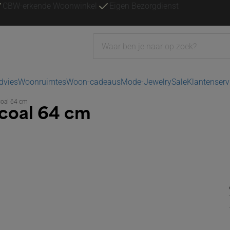
CBW-erkende Woonwinkel
Eigen Bezorgdienst
advies
Woonruimtes
Woon-cadeaus
Mode-Jewelry
Sale
Klantenserv
coal 64 cm
rcoal 64 cm