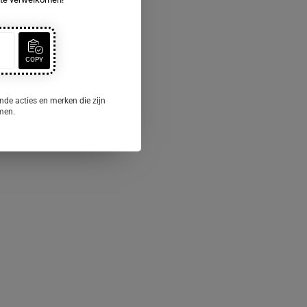
COPY
nde acties en merken die zijn
omen.