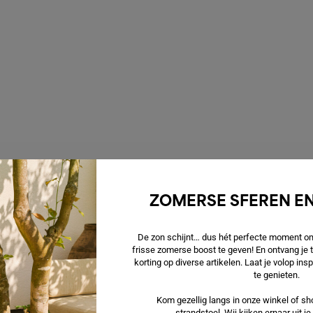
ZOMERSE SFEREN EN
De zon schijnt… dus hét perfecte moment om 
frisse zomerse boost te geven! En ontvang je
korting op diverse artikelen. Laat je volop in
te genieten.
Kom gezellig langs in onze winkel of sho
strandstoel. Wij kijken ernaar uit j