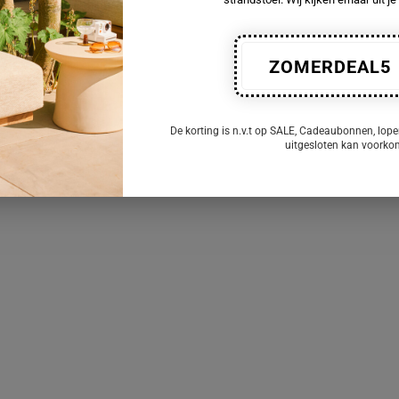
ZOMERDEAL5
De korting is n.v.t op SALE, Cadeaubonnen, lope
uitgesloten kan voork