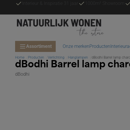
Interieur & Inspiratie 31 jaar
1000m² Showroom
Assortiment
Onze merken
Producten
Interieur
Home
Producten
Verlichting
Hanglampen
dBodhi Barrel lamp char
dBodhi Barrel lamp cha
dBodhi