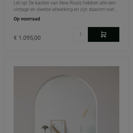
Let op! De kasten van New Routz hebben alle een
vintage en sleetse afwerking en zijn daarom niet...
Op voorraad
€ 1.095,00