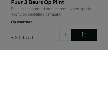
Puur 3 Deurs Op Plint
Dit is geen voorraad product maar wordt speciaal
voor u op bestelling gemaakt,
Op voorraad
€ 2.585,00