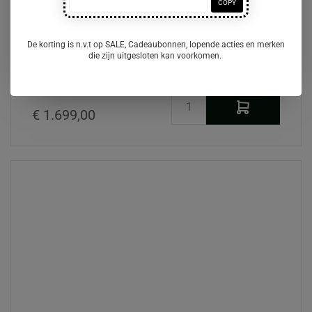
COPY
dBodhi Outline Dressoir 3 Hoge
De korting is n.v.t op SALE, Cadeaubonnen, lopende acties en merken
Deuren
die zijn uitgesloten kan voorkomen.
Op voorraad
€ 1.699,00