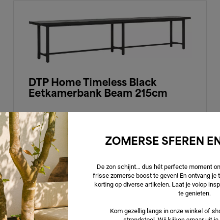
DTP Home Timeless Black
Eetkamerbank Beam 215cm
€ 849,00
ZOMERSE SFEREN EN
De zon schijnt… dus hét perfecte moment om 
frisse zomerse boost te geven! En ontvang je
korting op diverse artikelen. Laat je volop in
te genieten.
Kom gezellig langs in onze winkel of sho
strandstoel. Wij kijken ernaar uit j