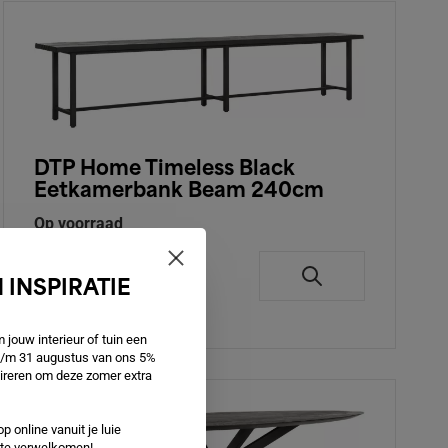
DTP Home Timeless Black
Eetkamerbank Beam 240cm
Op voorraad
€ 949,00
 INSPIRATIE
jouw interieur of tuin een
 t/m 31 augustus van ons 5%
spireren om deze zomer extra
p online vanuit je luie
e te verwelkomen!