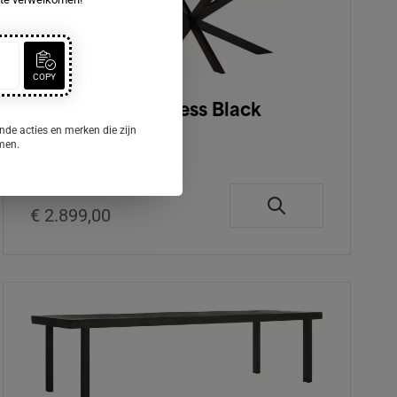
COPY
DTP Home Timeless Black
Eettafel 280cm
nde acties en merken die zijn
omen.
Op voorraad
€ 2.899,00