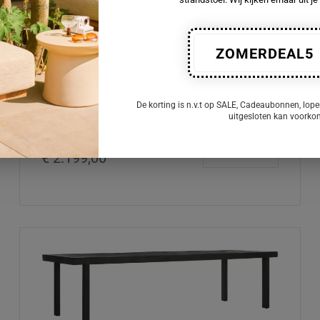
ZOMERDEAL5
DTP Home Timeless Black
Eettafel 260cm
De korting is n.v.t op SALE, Cadeaubonnen, lope
uitgesloten kan voork
€ 2.199,00