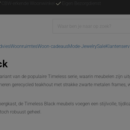
CBW-erkende Woonwinkel
Eigen Bezorgdienst
advies
Woonruimtes
Woon-cadeaus
Mode-Jewelry
Sale
Klantenserv
ck
 variant van de populaire Timeless serie, waarin meubelen zijn ui
en gerecycled teakhout met strakke zwarte metalen frames, wat
pbergkast, de Timeless Black meubels voegen een stijlvolle, tijdlo
 toch robuust geheel.