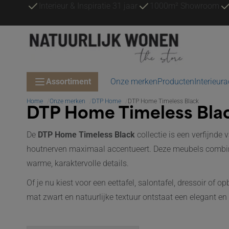
Interieur & Inspiratie 31 jaar
1000m² Showroom
Assortiment
Onze merken
Producten
Interieur
Home
Onze merken
DTP Home
DTP Home Timeless Black
DTP Home Timeless Bla
De
DTP Home Timeless Black
collectie is een verfijnde
houtnerven maximaal accentueert. Deze meubels combiner
warme, karaktervolle details.
Of je nu kiest voor een eettafel, salontafel, dressoir of o
mat zwart en natuurlijke textuur ontstaat een elegant en