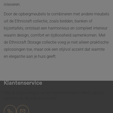
inleveren.
Door de opbergmeubels te combineren met andere meubels
uit de Ethnicraft collectie, zoals bedden, banken of
bijzettafels, ontstaat een harmonieus en compleet interieur
waarin design, comfort en tijdloosheid samenkomen. Met
de Ethnicraft Storage collectie voeg je niet alleen praktische
oplossingen toe, maar ook een stijlvol accent dat warmte
en elegantie aan je huis geeft.
interieur & inspiratie 31 jaar
Klantenservice
Heb je hulp nodig of wil je meer informatie? Neem gerust
contact op, wij zijn er voor jou.