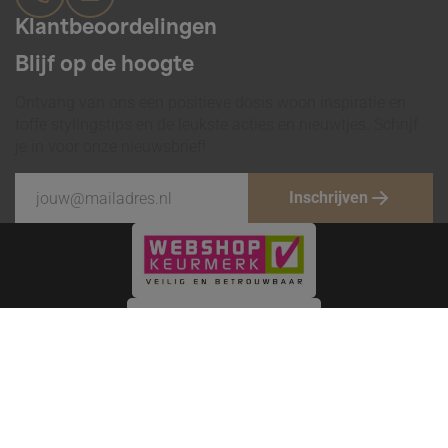
Klantbeoordelingen
Blijf op de hoogte
Ontvang van ons een positieve dosis woon inspiratie en
toffe stylingstips en de leukste acties en nieuwtjes. Schrijf
je in voor onze nieuwsbrief!
Inschrijven
Menu