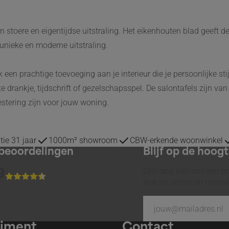
 stoere en eigentijdse uitstraling. Het eikenhouten blad geeft d
unieke en moderne uitstraling.
 een prachtige toevoeging aan je interieur die je persoonlijke st
te drankje, tijdschrift of gezelschapsspel. De salontafels zijn va
stering zijn voor jouw woning.
atie 31 jaar
1000m² showroom
CBW-erkende woonwinkel
beoordelingen
Blijf op de hoog
Ontvang van ons een pos
9
leukste acties en nieuwtj
timent
Contact