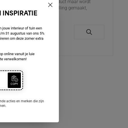
Dit is geen voorraad product maar wordt
speciaal voor u op bestelling gemaakt,
 INSPIRATIE
Op voorraad
jouw interieur of tuin een
 t/m 31 augustus van ons 5%
€ 1.509,00
spireren om deze zomer extra
p online vanuit je luie
e te verwelkomen!
COPY
nde acties en merken die zijn
omen.