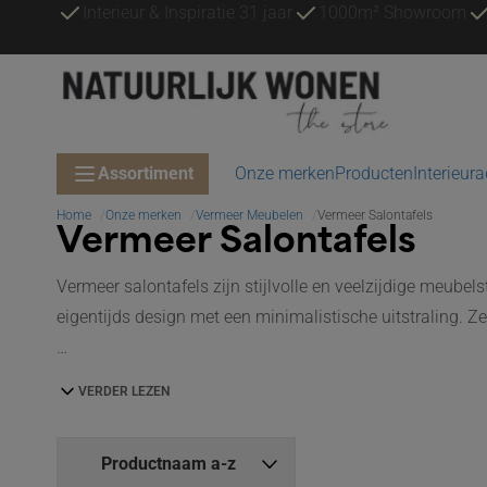
Interieur & Inspiratie 31 jaar
1000m² Showroom
Assortiment
Onze merken
Producten
Interieur
Home
Onze merken
Vermeer Meubelen
Vermeer Salontafels
Vermeer Salontafels
Vermeer salontafels zijn stijlvolle en veelzijdige meube
eigentijds design met een minimalistische uitstraling. 
VERDER LEZEN