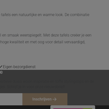
e tafels een natuurlijke en warme look. De combinatie
ijl en smaak weerspiegelt. Met deze tafels creëer je een
n hoge kwaliteit en met oog voor detail vervaardigd,
Eigen bezorgdienst
te
itieve dosis woon inspiratie en toffe stylingstips en de
es. Schrijf je in voor onze nieuwsbrief!
Inschrijven