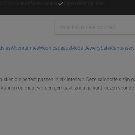
CBW-erkende Woonwinkel
Eigen Bezorgdienst
advies
Woonruimtes
Woon-cadeaus
Mode-Jewelry
Sale
Klantenserv
lstukken die perfect passen in elk interieur. Deze salontafels z
Ze kunnen op maat worden gemaakt, zodat je kunt kiezen voor de