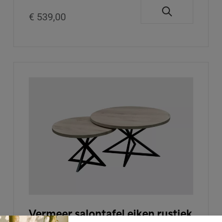
€ 539,00
Vermeer salontafel eiken rustiek