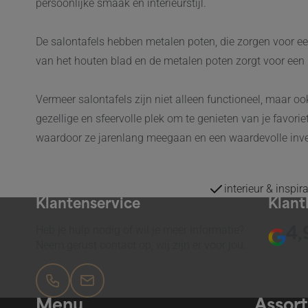
persoonlijke smaak en interieurstijl.
De salontafels hebben metalen poten, die zorgen voor een
van het houten blad en de metalen poten zorgt voor een 
Vermeer salontafels zijn niet alleen functioneel, maar ook
gezellige en sfeervolle plek om te genieten van je favorie
waardoor ze jarenlang meegaan en een waardevolle inve
interieur & inspir
Klantenservice
Klant
Heb je hulp nodig of wil je meer informatie?
4,
Neem gerust contact op, wij zijn er voor jou.
Menu
Assor