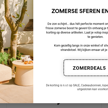
Mare
Dit is geen voorraad product maar wordt
ZOMERSE SFEREN EN
speciaal voor u op bestelling gemaakt,
Op voorraad
De zon schijnt… dus hét perfecte moment om 
frisse zomerse boost te geven! En ontvang je
korting op diverse artikelen. Laat je volop in
€ 569,00
te genieten.
Kom gezellig langs in onze winkel of sho
strandstoel. Wij kijken ernaar uit j
ZOMERDEAL5
De korting is n.v.t op SALE, Cadeaubonnen, lope
uitgesloten kan voork