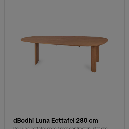
dBodhi Luna Eettafel 280 cm
De Luna eettafel speelt met contrasten: strakke