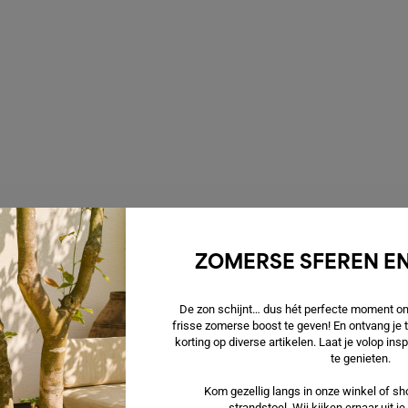
ZOMERSE SFEREN EN
De zon schijnt… dus hét perfecte moment om 
frisse zomerse boost te geven! En ontvang je
korting op diverse artikelen. Laat je volop in
te genieten.
Kom gezellig langs in onze winkel of sho
strandstoel. Wij kijken ernaar uit j