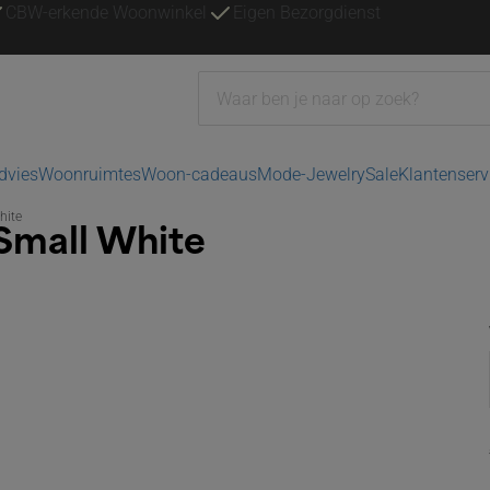
CBW-erkende Woonwinkel
Eigen Bezorgdienst
advies
Woonruimtes
Woon-cadeaus
Mode-Jewelry
Sale
Klantenserv
hite
Small White