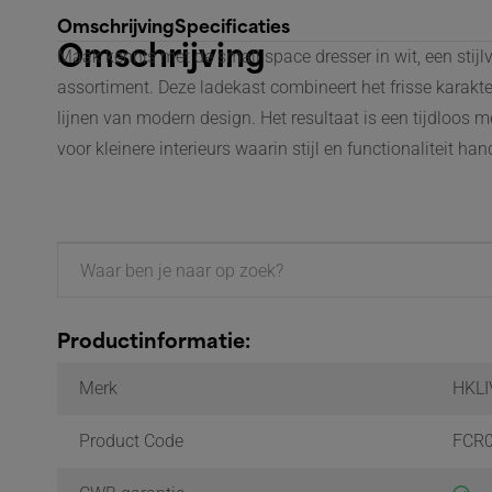
Omschrijving
Specificaties
Omschrijving
Maak kennis met de small space dresser in wit, een stijl
assortiment. Deze ladekast combineert het frisse karakt
lijnen van modern design. Het resultaat is een tijdloos me
voor kleinere interieurs waarin stijl en functionaliteit ha
Specificaties
Productinformatie:
Merk
HKLI
Product Code
FCR