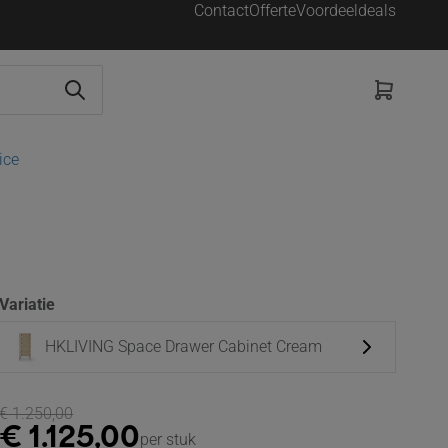
Contact
Offerte
Voordeeldeals
ice
Variatie
HKLIVING Space Drawer Cabinet Cream
€
1.250,00
€
1.125,00
per stuk