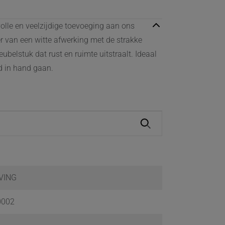
volle en veelzijdige toevoeging aan ons
er van een witte afwerking met de strakke
ubelstuk dat rust en ruimte uitstraalt. Ideaal
nd in hand gaan.
VING
0002