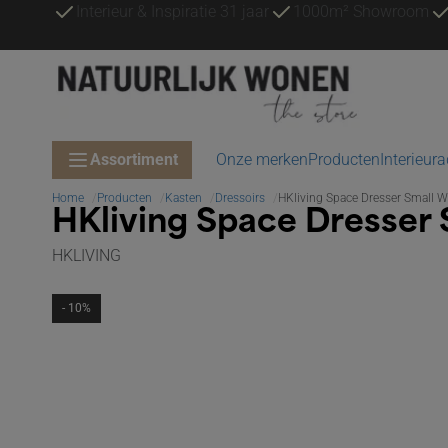
Interieur & Inspiratie 31 jaar
1000m² Showroom
Assortiment
Onze merken
Producten
Interieur
Home
Producten
Kasten
Dressoirs
HKliving Space Dresser Small W
HKliving Space Dresser 
HKLIVING
- 10%