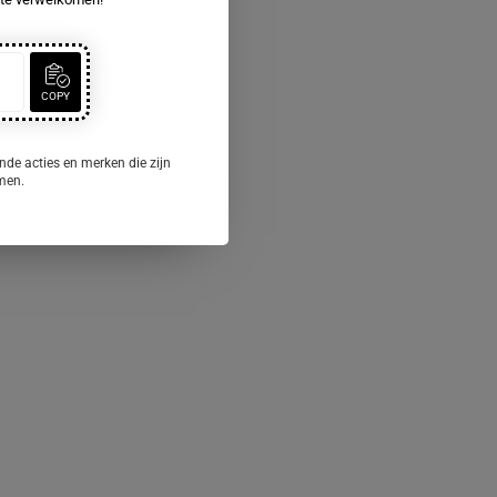
COPY
nde acties en merken die zijn
omen.