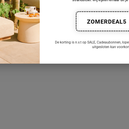
ZOMERDEAL5
De korting is n.v.t op SALE, Cadeaubonnen, lope
uitgesloten kan voork