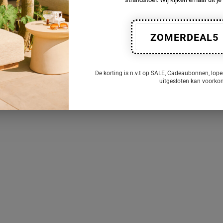
ZOMERDEAL5
De korting is n.v.t op SALE, Cadeaubonnen, lope
uitgesloten kan voork