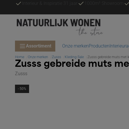
Interieur & Inspiratie 31 jaar
1000m² Showroom
Assortiment
Onze merken
Producten
Interieur
Home
Onze merken
Zusss
Kleding Sale
Zusss gebreide muts met k
Zusss gebreide muts met
Zusss
- 50%