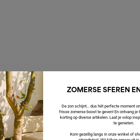
ZOMERSE SFEREN EN
De zon schijnt… dus hét perfecte moment om 
frisse zomerse boost te geven! En ontvang je
korting op diverse artikelen. Laat je volop in
te genieten.
Kom gezellig langs in onze winkel of sho
strandstoel. Wij kijken ernaar uit j