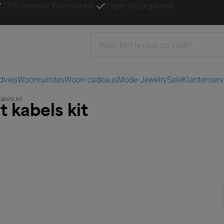
CBW-erkende Woonwinkel
Eigen Bezorgdienst
advies
Woonruimtes
Woon-cadeaus
Mode-Jewelry
Sale
Klantenserv
abels kit
 kabels kit