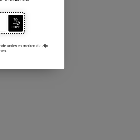
COPY
nde acties en merken die zijn
omen.