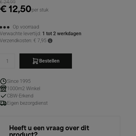
€
24,99
€
12,50
per stuk
Op voorraad
Verwachte levertijd:
1 tot 2 werkdagen
Verzendkosten: € 7,95
Bestellen
Since 1995
1000m2 Winkel
CBW-Erkend
Eigen bezorgdienst
Heeft u een vraag over dit
product?